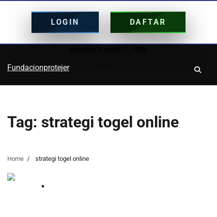
LOGIN
DAFTAR
Skip
Monday, August 10, 2026
to
Fundacionprotejer
content
Tag:
strategi togel online
Home
strategi togel online
Togel Online
Cara Mencari Angka Jitu Togel Online