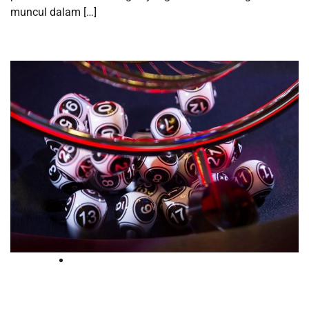
muncul dalam […]
Togel Online
Prediksi Keluaran Togel China Hari Ini