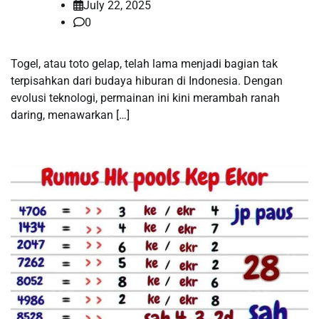
July 22, 2025
0
Togel, atau toto gelap, telah lama menjadi bagian tak
terpisahkan dari budaya hiburan di Indonesia. Dengan
evolusi teknologi, permainan ini kini merambah ranah
daring, menawarkan […]