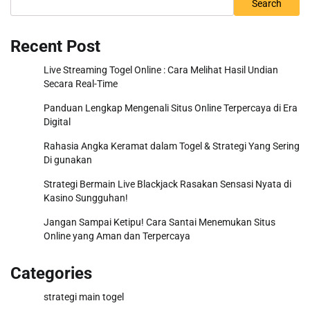
Search
Recent Post
Live Streaming Togel Online : Cara Melihat Hasil Undian
Secara Real-Time
Panduan Lengkap Mengenali Situs Online Terpercaya di Era
Digital
Rahasia Angka Keramat dalam Togel & Strategi Yang Sering
Di gunakan
Strategi Bermain Live Blackjack Rasakan Sensasi Nyata di
Kasino Sungguhan!
Jangan Sampai Ketipu! Cara Santai Menemukan Situs
Online yang Aman dan Terpercaya
Categories
strategi main togel