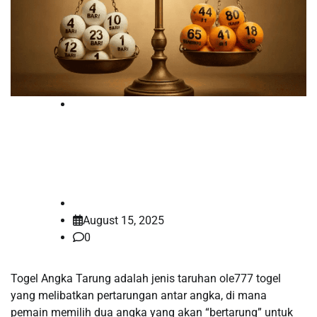
trik main togel
Tips Bermain Togel Angka Tarung
Terbaru
Cole
August 15, 2025
0
Togel Angka Tarung adalah jenis taruhan ole777 togel
yang melibatkan pertarungan antar angka, di mana
pemain memilih dua angka yang akan “bertarung” untuk