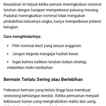
Kesalahan ini terjadi ketika pemain meningkatkan nominal
taruhan dengan harapan memperbesar peluang menang.
Padahal meningkatkan nominal tidak mengubah
probabilitas keluarnya angka, hanya memperbesar potensi
kerugian.
Cara menghindarinya:
Pilih nominal kecil yang sesuai anggaran.
Jangan tergoda mengejar hadiah besar.
Ingat bahwa naikkan taruhan bukan strategi,
melainkan risiko tambahan
Bermain Terlalu Sering atau Berlebihan
Frekuensi bermain yang terlalu tinggi bisa membuat
seseorang kehilangan kendali. Ketika permainan menjadi
kebiasaan harian yang menghabiskan waktu dan uang,