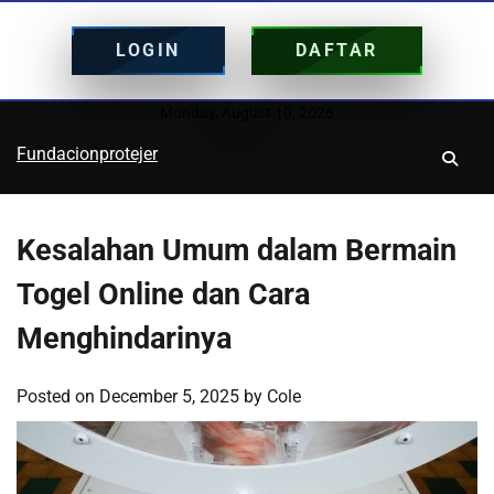
LOGIN
DAFTAR
Skip
Monday, August 10, 2026
to
Fundacionprotejer
content
Kesalahan Umum dalam Bermain
Togel Online dan Cara
Menghindarinya
Posted on
December 5, 2025
by
Cole