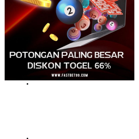
Togel Online
Keuntungan Bermain Togel Online:
Kemudahan, Akses, dan Potensi
Menang
Cole