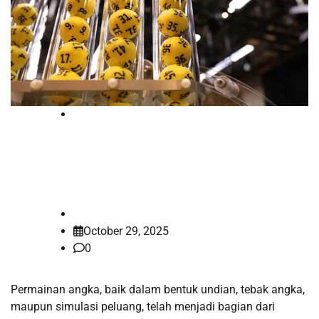
Togel Online
Cara Memahami Permainan Angka
Secara Benar dan Bertanggung Jawab
Cole
October 29, 2025
0
Permainan angka, baik dalam bentuk undian, tebak angka,
maupun simulasi peluang, telah menjadi bagian dari