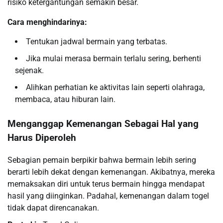
risiko ketergantungan semakin besar.
Cara menghindarinya:
Tentukan jadwal bermain yang terbatas.
Jika mulai merasa bermain terlalu sering, berhenti
sejenak.
Alihkan perhatian ke aktivitas lain seperti olahraga,
membaca, atau hiburan lain.
Menganggap Kemenangan Sebagai Hal yang
Harus Diperoleh
Sebagian pemain berpikir bahwa bermain lebih sering
berarti lebih dekat dengan kemenangan. Akibatnya, mereka
memaksakan diri untuk terus bermain hingga mendapat
hasil yang diinginkan. Padahal, kemenangan dalam togel
tidak dapat direncanakan.