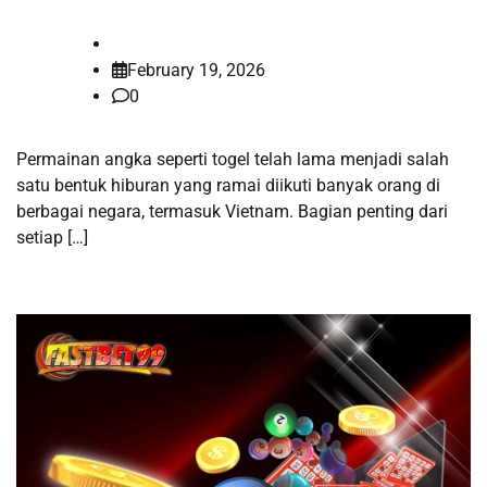
Cole
February 19, 2026
0
Permainan angka seperti togel telah lama menjadi salah
satu bentuk hiburan yang ramai diikuti banyak orang di
berbagai negara, termasuk Vietnam. Bagian penting dari
setiap […]