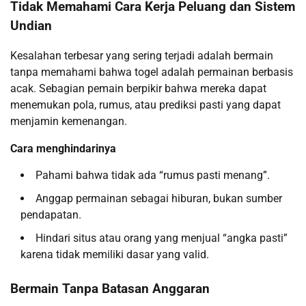
Tidak Memahami Cara Kerja Peluang dan Sistem
Undian
Kesalahan terbesar yang sering terjadi adalah bermain
tanpa memahami bahwa togel adalah permainan berbasis
acak. Sebagian pemain berpikir bahwa mereka dapat
menemukan pola, rumus, atau prediksi pasti yang dapat
menjamin kemenangan.
Cara menghindarinya
Pahami bahwa tidak ada “rumus pasti menang”.
Anggap permainan sebagai hiburan, bukan sumber
pendapatan.
Hindari situs atau orang yang menjual “angka pasti”
karena tidak memiliki dasar yang valid.
Bermain Tanpa Batasan Anggaran