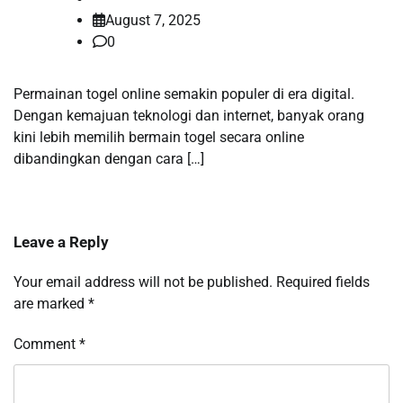
August 7, 2025
0
Permainan togel online semakin populer di era digital.
Dengan kemajuan teknologi dan internet, banyak orang
kini lebih memilih bermain togel secara online
dibandingkan dengan cara […]
Leave a Reply
Your email address will not be published.
Required fields
are marked
*
Comment
*